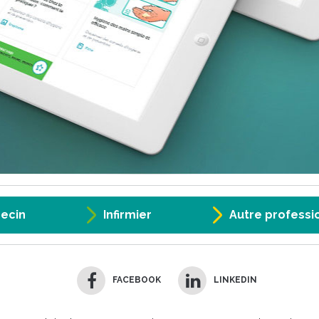
ecin
Infirmier
Autre professi
FACEBOOK
LINKEDIN