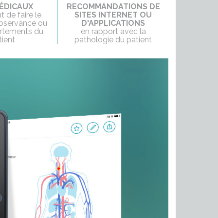
ÉDICAUX
RECOMMANDATIONS DE
 de faire le
SITES INTERNET OU
'observance ou
D'APPLICATIONS
rtements du
en rapport avec la
tient
pathologie du patient