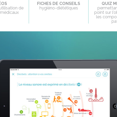
ÉOS
FICHES DE CONSEILS
QUIZ M
tilisation de
hygiéno-diététiques
permettant
s médicaux
point sur l
les compo
pa